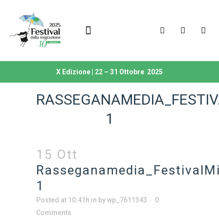
Unisciti a noi
Dicono di noi
X Edizione | 22 – 31 Ottobre 2025
RASSEGANAMEDIA_FESTIV
1
15 Ott
Rasseganamedia_FestivalM
1
Posted at 10:41h
in
by
wp_7611343
0
Comments