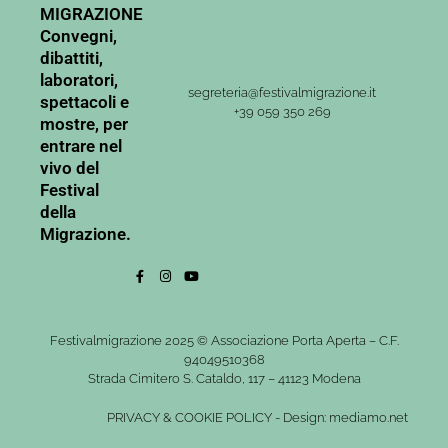
MIGRAZIONE
Convegni,
dibattiti,
laboratori,
segreteria@festivalmigrazione.it
spettacoli e
+39 059 350 269
mostre, per
entrare nel
vivo del
Festival
della
Migrazione.
Festivalmigrazione 2025 © Associazione Porta Aperta – C.F.
94049510368
Strada Cimitero S. Cataldo, 117 – 41123 Modena
PRIVACY
&
COOKIE POLICY
-
Design: mediamo.net