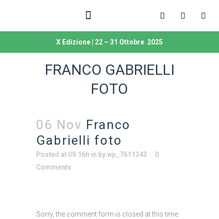
Unisciti a noi
Dicono di noi
X Edizione | 22 – 31 Ottobre 2025
FRANCO GABRIELLI
FOTO
06 Nov
Franco
Gabrielli foto
Posted at 09:16h
in
by
wp_7611343
0
Comments
Sorry, the comment form is closed at this time.