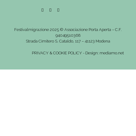
Festivalmigrazione 2025 © Associazione Porta Aperta – C.F.
94049510368
Strada Cimitero S. Cataldo, 117 – 41123 Modena
PRIVACY
&
COOKIE POLICY
-
Design: mediamo.net