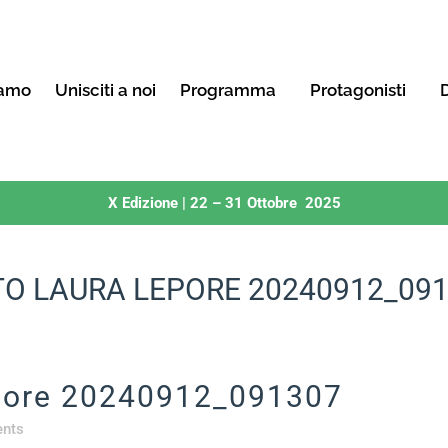
iamo
Unisciti a noi
Programma
Protagonisti
D
X Edizione | 22 – 31 Ottobre 2025
O LAURA LEPORE 20240912_09
pore 20240912_091307
nts