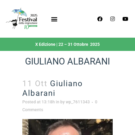
X Edizione | 22 – 31 Ottobre 2025
GIULIANO ALBARANI
11 Ott
Giuliano
Albarani
Posted at 13:18h
in
by
wp_7611343
0
Comments