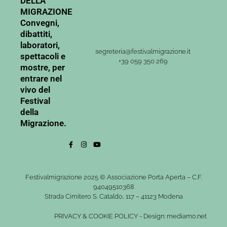
DELLA
MIGRAZIONE
Convegni,
dibattiti,
laboratori,
segreteria@festivalmigrazione.it
spettacoli e
+39 059 350 269
mostre, per
entrare nel
vivo del
Festival
della
Migrazione.
Festivalmigrazione 2025 © Associazione Porta Aperta – C.F.
94049510368
Strada Cimitero S. Cataldo, 117 – 41123 Modena
PRIVACY
&
COOKIE POLICY
-
Design: mediamo.net