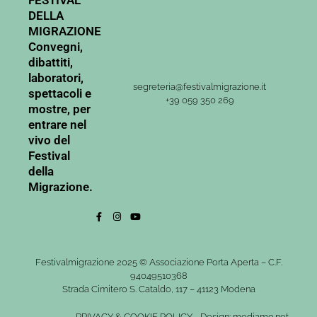
FESTIVAL
DELLA
MIGRAZIONE
Convegni,
dibattiti,
laboratori,
segreteria@festivalmigrazione.it
spettacoli e
+39 059 350 269
mostre, per
entrare nel
vivo del
Festival
della
Migrazione.
Festivalmigrazione 2025 © Associazione Porta Aperta – C.F.
94049510368
Strada Cimitero S. Cataldo, 117 – 41123 Modena
PRIVACY
&
COOKIE POLICY
-
Design: mediamo.net