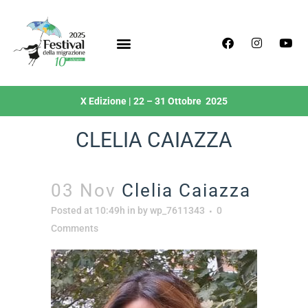
X Edizione | 22 – 31 Ottobre 2025
CLELIA CAIAZZA
03 Nov
Clelia Caiazza
Posted at 10:49h
in
by
wp_7611343
0
Comments