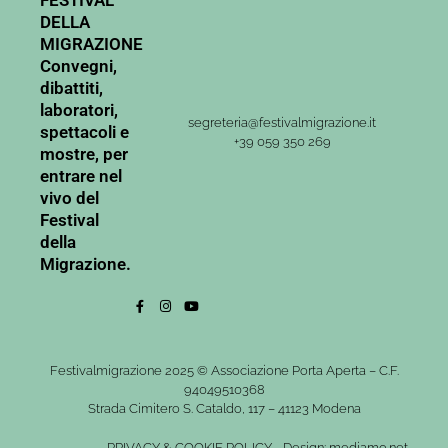
FESTIVAL
DELLA
MIGRAZIONE
Convegni,
dibattiti,
laboratori,
segreteria@festivalmigrazione.it
spettacoli e
+39 059 350 269
mostre, per
entrare nel
vivo del
Festival
della
Migrazione.
Festivalmigrazione 2025 © Associazione Porta Aperta – C.F.
94049510368
Strada Cimitero S. Cataldo, 117 – 41123 Modena
PRIVACY
&
COOKIE POLICY
-
Design: mediamo.net