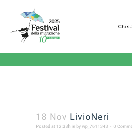
Chi s
18 Nov
LivioNeri
Posted at 12:38h
in
by
wp_7611343
0 Comme