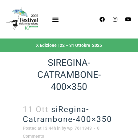
X Edizione | 22 – 31 Ottobre 2025
SIREGINA-
CATRAMBONE-
400×350
11 Ott
siRegina-
Catrambone-400×350
Posted at 13:44h
in
by
wp_7611343
0
Comments