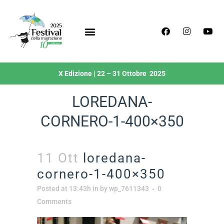
X Edizione | 22 – 31 Ottobre 2025
LOREDANA-
CORNERO-1-400×350
11 Ott
loredana-
cornero-1-400×350
Posted at 13:43h
in
by
wp_7611343
0
Comments