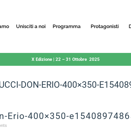
iamo
Unisciti a noi
Programma
Protagonisti
D
X Edizione | 22 – 31 Ottobre 2025
UCCI-DON-ERIO-400×350-E15408
on-Erio-400×350-e154089748
nts