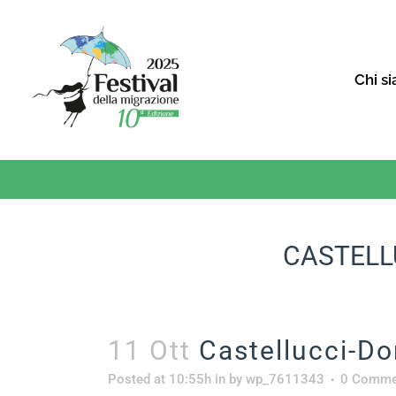
Chi s
CASTELL
11 Ott
Castellucci-D
Posted at 10:55h
in
by
wp_7611343
0 Comme