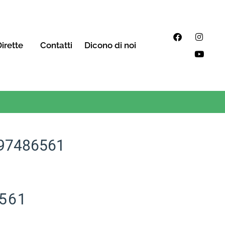
irette
Contatti
Dicono di noi
97486561
6561