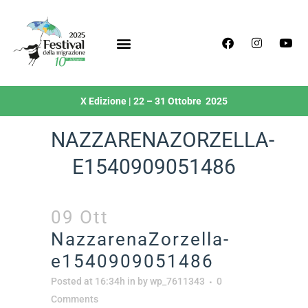
X Edizione | 22 – 31 Ottobre 2025
NAZZARENAZORZELLA-
E1540909051486
09 Ott
NazzarenaZorzella-
e1540909051486
Posted at 16:34h
in
by
wp_7611343
0
Comments