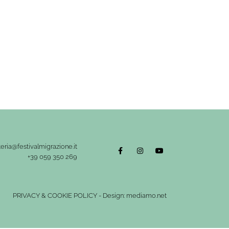
eria@festivalmigrazione.it
+39 059 350 269
PRIVACY
&
COOKIE POLICY
-
Design: mediamo.net