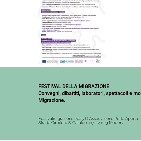
FESTIVAL DELLA MIGRAZIONE
Convegni, dibattiti, laboratori, spettacoli e mo
Migrazione.
Festivalmigrazione 2025 © Associazione Porta Aperta 
Strada Cimitero S. Cataldo, 117 – 41123 Modena