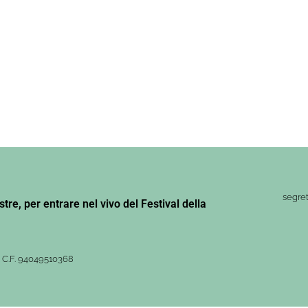
segret
stre, per entrare nel vivo del Festival della
– C.F. 94049510368