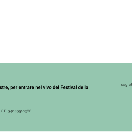
segret
stre, per entrare nel vivo del Festival della
– C.F. 94049510368