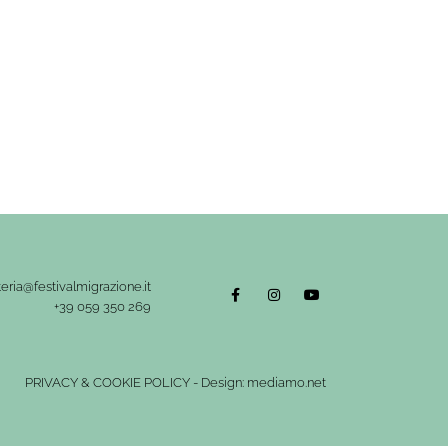
eria@festivalmigrazione.it
+39 059 350 269
PRIVACY
&
COOKIE POLICY
-
Design: mediamo.net