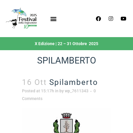
X Edizione | 22 – 31 Ottobre 2025
SPILAMBERTO
16 Ott
Spilamberto
Posted at 15:17h
in
by
wp_7611343
0
Comments