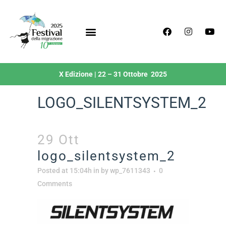
X Edizione | 22 – 31 Ottobre 2025
LOGO_SILENTSYSTEM_2
29 Ott
logo_silentsystem_2
Posted at 15:04h
in
by
wp_7611343
0
Comments