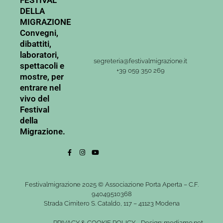
FESTIVAL
DELLA
MIGRAZIONE
Convegni,
dibattiti,
laboratori,
segreteria@festivalmigrazione.it
spettacoli e
+39 059 350 269
mostre, per
entrare nel
vivo del
Festival
della
Migrazione.
Festivalmigrazione 2025 © Associazione Porta Aperta – C.F.
94049510368
Strada Cimitero S. Cataldo, 117 – 41123 Modena
PRIVACY
&
COOKIE POLICY
-
Design: mediamo.net