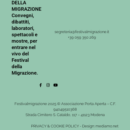
DELLA
MIGRAZIONE
Convegni,
dibattiti,
laboratori,
segreteria@festivalmigrazione.it
spettacoli e
+39 059 350 269
mostre, per
entrare nel
vivo del
Festival
della
Migrazione.
Festivalmigrazione 2025 © Associazione Porta Aperta – C.F.
94049510368
Strada Cimitero S. Cataldo, 117 – 41123 Modena
PRIVACY
&
COOKIE POLICY
-
Design: mediamo.net