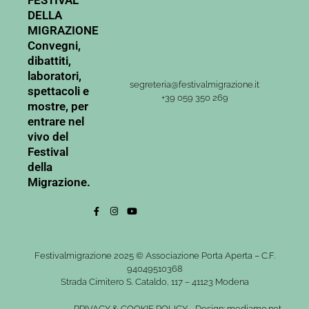
FESTIVAL
DELLA
MIGRAZIONE
Convegni,
dibattiti,
laboratori,
segreteria@festivalmigrazione.it
spettacoli e
+39 059 350 269
mostre, per
entrare nel
vivo del
Festival
della
Migrazione.
Festivalmigrazione 2025 © Associazione Porta Aperta – C.F.
94049510368
Strada Cimitero S. Cataldo, 117 – 41123 Modena
PRIVACY
&
COOKIE POLICY
-
Design: mediamo.net