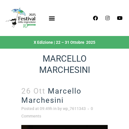
X Edizione | 22 – 31 Ottobre 2025
MARCELLO
MARCHESINI
26 Ott
Marcello
Marchesini
Posted at 09:49h
in
by
wp_7611343
0
Comments