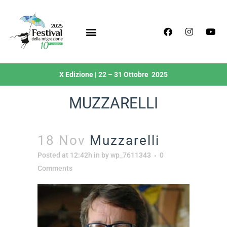
X Edizione | 22 – 31 Ottobre 2025
MUZZARELLI
18 Nov
Muzzarelli
Posted at 12:42h
in
by
wp_7611343
0
Comments