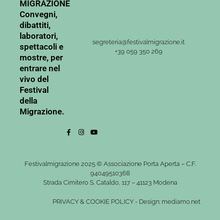
MIGRAZIONE
Convegni,
dibattiti,
laboratori,
segreteria@festivalmigrazione.it
spettacoli e
+39 059 350 269
mostre, per
entrare nel
vivo del
Festival
della
Migrazione.
Festivalmigrazione 2025 © Associazione Porta Aperta – C.F.
94049510368
Strada Cimitero S. Cataldo, 117 – 41123 Modena
PRIVACY
&
COOKIE POLICY
-
Design: mediamo.net